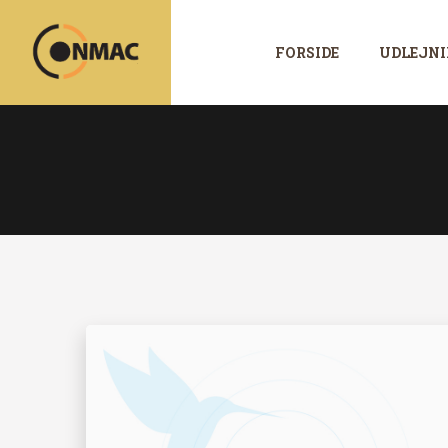
Videre
til
FORSIDE
UDLEJNI
indhold