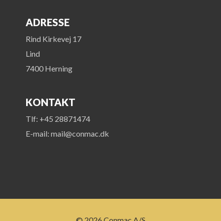
ADRESSE
Rind Kirkevej 17
Lind
7400 Herning
KONTAKT
Tlf: +45 28871474
E-mail: mail@conmac.dk
© 2026 Conmac A/S